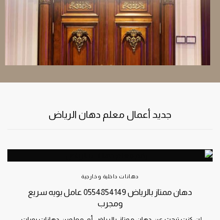
صيانة ، تجهيز ، ترميم أيضا ،
جديد أعمال معلم دهان الرياض
دهانات داخلية وخارجية
دهان ممتاز بالرياض 0554854149 عامل بويه سريع
ومجرب
إن كنت تبحث عن دهان ممتاز بالرياض أو معلمين دهانات بويات ،