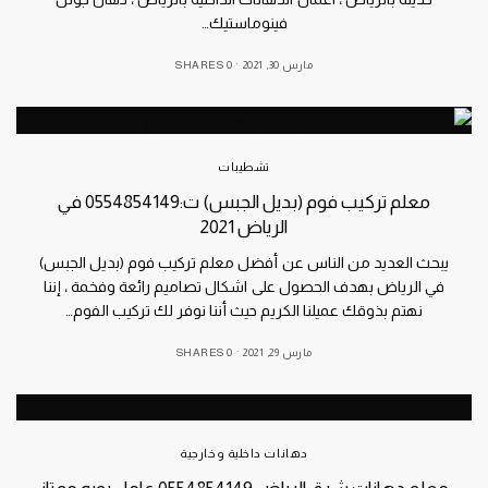
فينوماستيك…
مارس 30, 2021
0 SHARES
تشطيبات
معلم تركيب فوم (بديل الجبس) ت:0554854149 في
الرياض 2021
يبحث العديد من الناس عن أفضل معلم تركيب فوم (بديل الجبس)
في الرياض بهدف الحصول على اشكال تصاميم رائعة وفخمة ، إننا
نهتم بذوقك عميلنا الكريم حيث أننا نوفر لك تركيب الفوم…
مارس 29, 2021
0 SHARES
دهانات داخلية وخارجية