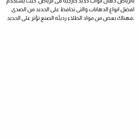
بالرياض دهان ابواب حديد خارجيه فى الرياض. حيث يستخدم
افضل انواع الدهانات والتى تحافظ على الحديد من الصدى
،فهناك بعض من مواد الطلاء رديئه الصنع تؤثر على الحديد
وتتسبب فى حدوث صدى للابواب. يمتلك معلم دهان
ابواب حديد بالرياض المهارات المختلفه التى تؤهلة لاتباع
متغيرات العصر الحديث فى عمل
دهان ابواب حديد خارجيه
.
ابواب حديد صاج
,
ابواب حديد ساده
,
حداد ابواب حديد
,
حدادة ابواب وشبابيك
,
حداد ابواب شرق الرياض
.
للإتصال عبر الجوال :
554854149
أو
الواتساب:
0554854149