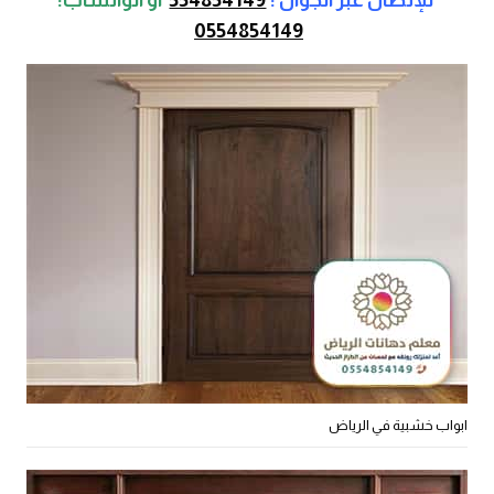
للإتصال عبر الجوال :
554854149
أو
الواتساب:
0554854149
ابواب خشبية في الرياض